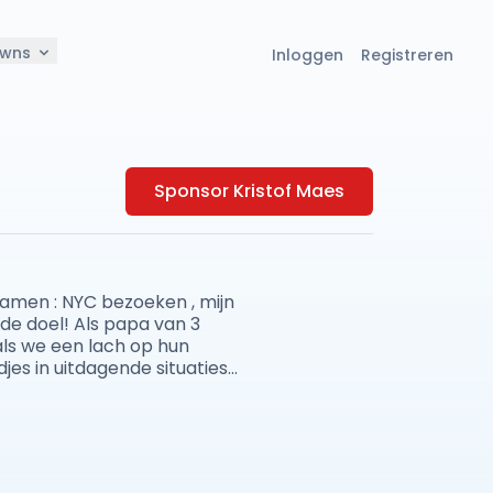
owns
Inloggen
Registreren
Sponsor Kristof Maes
 samen : NYC bezoeken , mijn
de doel! Als papa van 3
als we een lach op hun
es in uitdagende situaties
n! Hopelijk steunen jullie
aantal ‘smiles’ op de