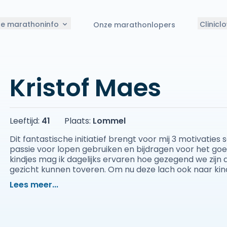
le marathoninfo
Clinicl
Onze marathonlopers
Kristof Maes
Leeftijd:
41
Plaats:
Lommel
Dit fantastische initiatief brengt voor mij 3 motivaties
passie voor lopen gebruiken en bijdragen voor het goe
kindjes mag ik dagelijks ervaren hoe gezegend we zijn 
gezicht kunnen toveren. Om nu deze lach ook naar kindj
te brengen, daar ga ik mij elke meter volledig voor geve
Lees meer...
massaal ons initiatief en kunnen we in 2025 een record
gezichtjes toveren 🤡