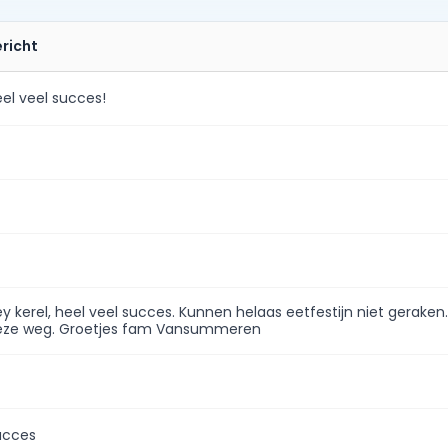
ericht
el veel succes!
y kerel, heel veel succes. Kunnen helaas eetfestijn niet gerake
eze weg. Groetjes fam Vansummeren
ucces