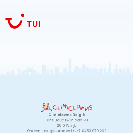
Cliniclowns België
Prins Boudewijnlaan 141
2610 Wilrijk
Ondernemingsnummer (KvK): 0453.979.202