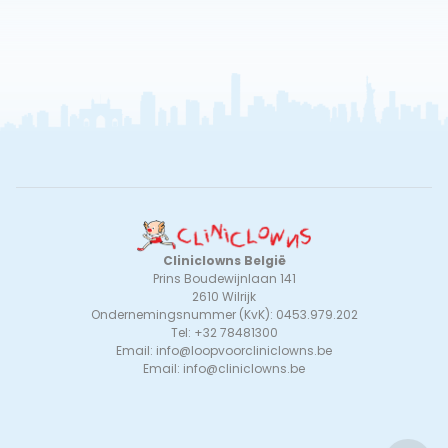
Cliniclowns België
Prins Boudewijnlaan 141
2610 Wilrijk
Ondernemingsnummer (KvK): 0453.979.202
Tel: +32 78481300
Email:
info@loopvoorcliniclowns.be
Email:
info@cliniclowns.be