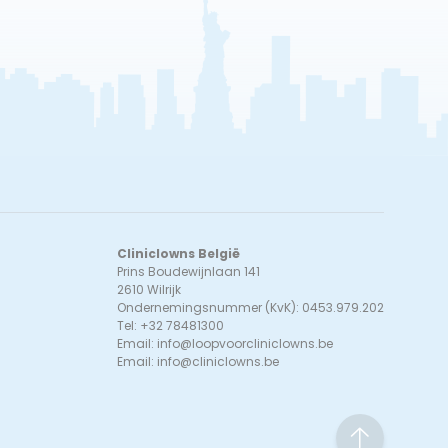
Cliniclowns België
Prins Boudewijnlaan 141
2610 Wilrijk
Ondernemingsnummer (KvK): 0453.979.202
Tel: +32 78481300
Email:
info@loopvoorcliniclowns.be
Email:
info@cliniclowns.be
to top