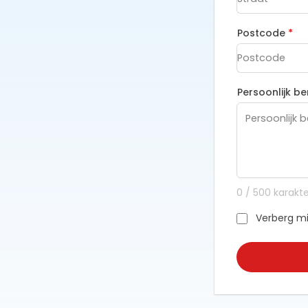
Postcode
*
Persoonlijk be
0
/
500
karakte
Verberg mi