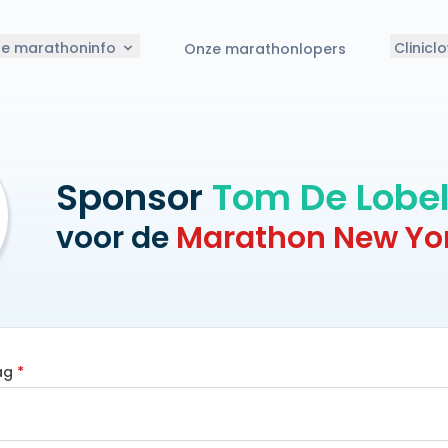
le marathoninfo
Clinicl
Onze marathonlopers
Sponsor
Tom De Lobe
voor de
Marathon New Yo
ag
*