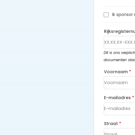
Ik sponsor
Rijksregiste
Dit is ons verpli
documenten staat
Voornaam
*
E-mailadres
*
Straat
*