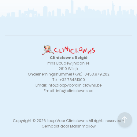
Cliniclowns België
Prins Boudewijnlaan 141
2610 Wilrijk
Ondernemingsnummer (KvK): 0453.979.202
Tel: +32 78481300
Email:
info@loopvoorcliniclowns.be
Email:
info@cliniclowns.be
to
Copyright © 2026 Loop Voor Cliniclowns All rights reserved -
Gemaakt door
Marshmallow