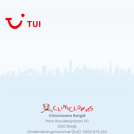
Cliniclowns België
Prins Boudewijnlaan 141
2610 Wilrijk
Ondernemingsnummer (KvK): 0453.979.202