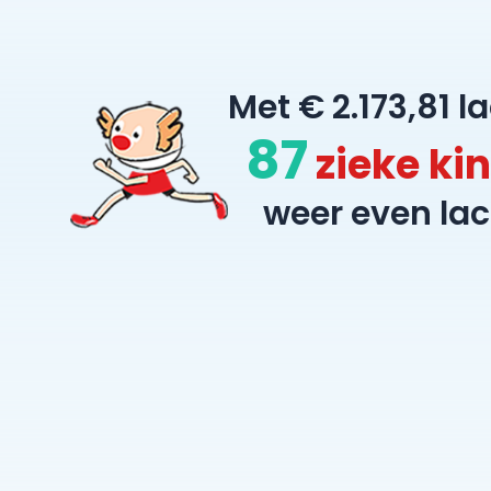
Met € 2.173,81 l
87
zieke ki
weer even lac