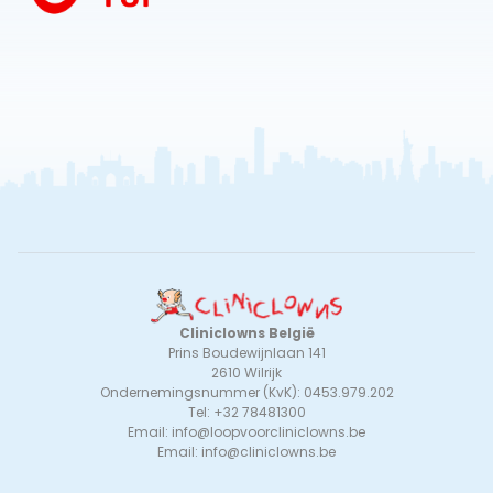
Cliniclowns België
Prins Boudewijnlaan 141
2610 Wilrijk
Ondernemingsnummer (KvK): 0453.979.202
Tel: +32 78481300
Email:
info@loopvoorcliniclowns.be
Email:
info@cliniclowns.be