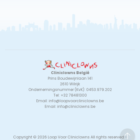
Cliniclowns België
Prins Boudewijnlaan 141
2610 Wilrijk
Ondernemingsnummer (KvK): 0453.979.202
Tel: +32 78481300
Email:
info@loopvoorcliniclowns.be
Email:
info@cliniclowns.be
to
Copyright © 2026 Loop Voor Cliniclowns All rights reserved -