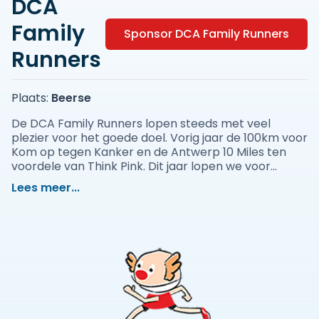
DCA
Family
Sponsor DCA Family Runners
Runners
Plaats:
Beerse
De DCA Family Runners lopen steeds met veel
plezier voor het goede doel. Vorig jaar de 100km voor
Kom op tegen Kanker en de Antwerp 10 Miles ten
voordele van Think Pink. Dit jaar lopen we voor
CliniClowns. Uw donatie helpt de CliniClowns in het
Lees meer...
brengen van broodnodige geluksmomenten aan
zieke kinderen. Help ons om een lach te toveren op
de gezichten van vele kinderen !