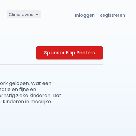
Cliniclowns
Inloggen
Registreren
Sponsor Filip Peeters
York gelopen. Wat een
atie en fijne en
nstig zieke kinderen. Dat
 Kinderen in moeilijke
 voldoening. Een marathon
 marathon van Sydney met
 graag nog eens alles geven