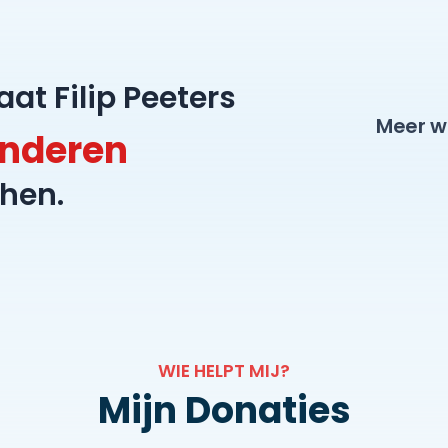
marathon voor Cliniclowns en toveren julie mee een la
zieke kids! Elke bijdrage wordt gewaardeerd! Een fiscaal attest wordt door
Cliniclowns overgemaakt vanaf 40€.
aat Filip Peeters
Meer w
inderen
hen.
WIE HELPT MIJ?
Mijn Donaties