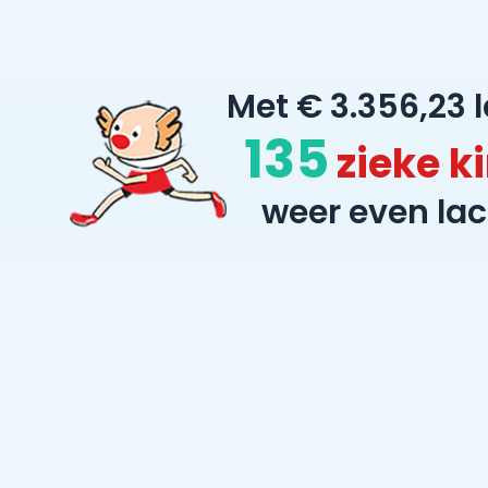
Met € 3.356,23 l
135
zieke k
weer even lac