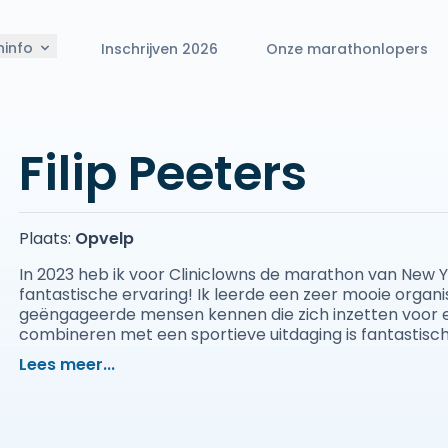
ninfo
Inschrijven 2026
Onze marathonlopers
Filip Peeters
Plaats:
Opvelp
In 2023 heb ik voor Cliniclowns de marathon van New 
fantastische ervaring! Ik leerde een zeer mooie organis
geëngageerde mensen kennen die zich inzetten voor er
combineren met een sportieve uitdaging is fantastisch.
situaties een lach op hun gezicht toveren, geeft veel
Lees meer...
lopen op geheel andere wijze ook. Omwille van het 10-jarige jubileum van
“Cliniclowns marathons” kunnen 10 ex deelnemers de
Cliniclowns lopen. Ik ben één van de gelukkigen en wil
zowel voor de sponsoring als voor de marathon. Hopelijk steunen jullie mijn Sydney