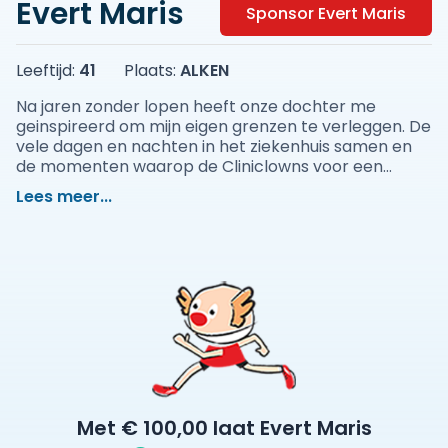
Evert Maris
Sponsor Evert Maris
Leeftijd:
41
Plaats:
ALKEN
Na jaren zonder lopen heeft onze dochter me
geinspireerd om mijn eigen grenzen te verleggen. De
vele dagen en nachten in het ziekenhuis samen en
de momenten waarop de Cliniclowns voor een
zonnetje zorgden inspireren me om iets terug te
Lees meer...
doen. Help jij ons een zonnetje te brengen aan zoveel
kinderen die het nodig hebben?
Met € 100,00 laat Evert Maris